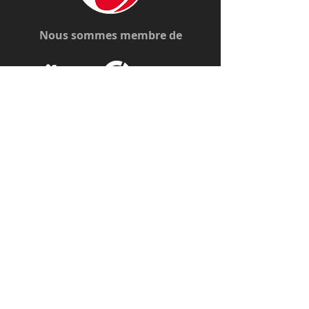
Nous sommes membre de
Nous contacter
Tél. :
06 18 37 75 60
angeliqua@c-commevous.com
Nous suivre
Ne rien manquer
Inscrivez-vous à