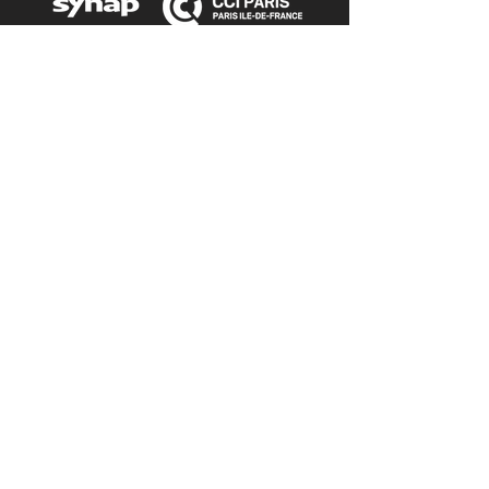
Nous contacter
Tél. :
06 18 37 75 60
angeliqua@c-commevous.com
Nous suivre
Ne rien manquer
Inscrivez-vous à
la
NEWSLETTER
Mentions légales
2023
© Agence C-Comme Vous
RELATIONS PRESSE - SOCIAL MÉDIAS - INFLUENCE
Création :
www.studiopanthera.com