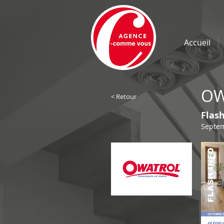
Accueil
OW
< Retour
Flas
Septe