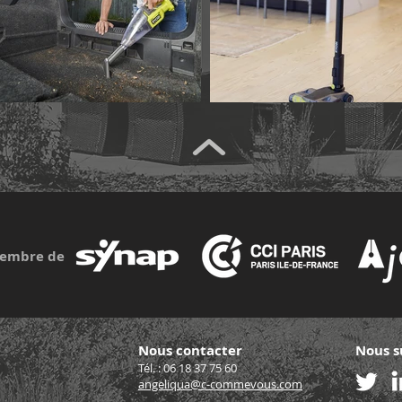
embre de
Nous contacter
Nous s
Tél. : 06 18 37 75 60
angeliqua@c-commevous.com