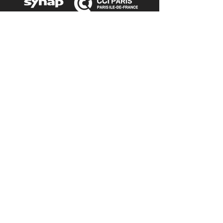
Nous contacter
Tél. :
06 18 37 75 60
angeliqua@c-commevous.com
Nous suivre
Ne rien manquer
Inscrivez-vous à
la
NEWSLETTER
Mentions légales
2023
© Agence C-Comme Vous
RELATIONS PRESSE - SOCIAL MÉDIAS - INFLUENCE
Création :
www.studiopanthera.com